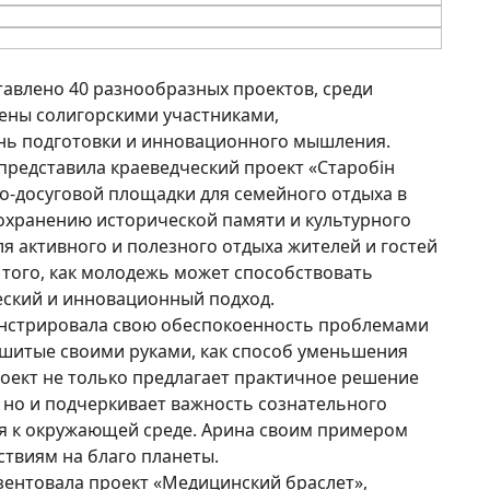
тавлено 40 разнообразных проектов, среди
лены солигорскими участниками,
ь подготовки и инновационного мышления.
представила краеведческий проект «Старобін
но-досуговой площадки для семейного отдыха в
сохранению исторической памяти и культурного
ля активного и полезного отдыха жителей и гостей
того, как молодежь может способствовать
еский и инновационный подход.
онстрировала свою обеспокоенность проблемами
 сшитые своими руками, как способ уменьшения
роект не только предлагает практичное решение
 но и подчеркивает важность сознательного
я к окружающей среде. Арина своим примером
твиям на благо планеты.
зентовала проект «Медицинский браслет»,