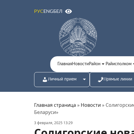
ENG
БЕЛ
РУС
Главная
Новости
Район
Райисполком
Личный прием
Прямые линии
Главная страница
»
Новости
»
Солигорские
Беларуси»
3 февраля, 2025 13:29
Солигорские нов