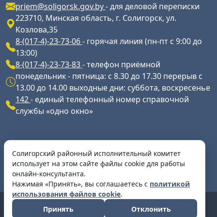
priem@soligorsk.gov.by
- для деловой переписки
223710, Минская область, г. Солигорск, ул.
Козлова,35
8-(017-4)-23-73-06
- горячая линия (пн-пт с 9:00 до
13:00)
8-(017-4)-23-73-83
- телефон приёмной
понедельник - пятница: с 8.30 до 17.30 перерыв с
13.00 до 14.00 выходные дни: суббота, воскресенье
142
- единый телефонный номер справочной
службы «одно окно»
Разработка и сопровождение ресурса
Солигорский районный исполнительный комитет
Разработка и сопровождение -
УП
использует на этом сайте файлы cookie для работы
"Информационное агентство "Минская правда"
онлайн-консультанта.
Нажимая «Принять», вы соглашаетесь с
политикой
использования файлов cookie
.
Copyright © 2026 | Солигорский районный
Принять
Отклонить