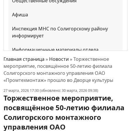
Общественные обсуждения
Афиша
Инспекция МНС по Солигорскому району
информирует
Информационные материалы отдела
внутренних дел Солигорского
Главная страница
»
Новости
»
Торжественное
райисполкома
мероприятие, посвящённое 50-летию филиала
Солигорского монтажного управления ОАО
Информационные материалы прокуратуры
«Промтехмонтаж» прошло во Дворце культуры
27 марта, 2026 17:30 (обновлено: 30 марта, 2026 09:38)
Информационные материалы Солигорской
Торжественное мероприятие,
межрайонной инспекции охраны
посвящённое 50-летию филиала
животного и растительного мира
Солигорского монтажного
Новости оздоровления и санаторно-
управления ОАО
курортного лечения