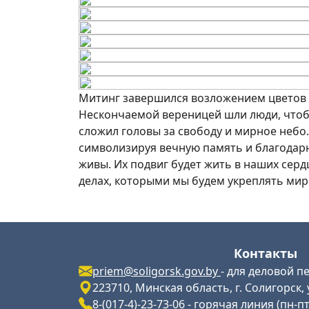
Митинг завершился возложением цветов 
Нескончаемой вереницей шли люди, чтобы
сложил головы за свободу и мирное небо
символизируя вечную память и благодар
живы. Их подвиг будет жить в наших сердц
делах, которыми мы будем укреплять мир
Контакты
priem@soligorsk.gov.by
- для деловой п
223710, Минская область, г. Солигорск, 
8-(017-4)-23-73-06
- горячая линия (пн-пт 