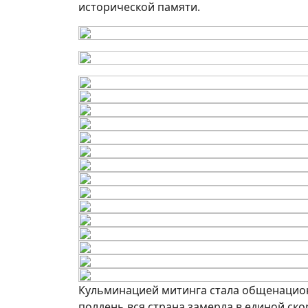
исторической памяти.
Кульминацией митинга стала общенацион
полдень вся страна замерла в единой ско