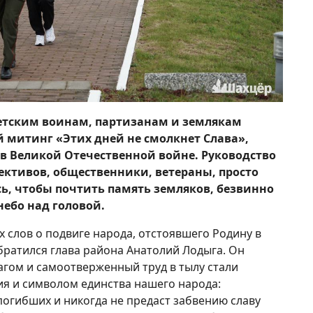
ветским воинам, партизанам и землякам
 митинг «Этих дней не смолкнет Слава»,
в Великой Отечественной войне. Руководство
ективов, общественники, ветераны, просто
ь, чтобы почтить память земляков, безвинно
небо над головой.
слов о подвиге народа, отстоявшего Родину в
братился глава района Анатолий Лодыга. Он
агом и самоотверженный труд в тылу стали
я и символом единства нашего народа:
погибших и никогда не предаст забвению славу