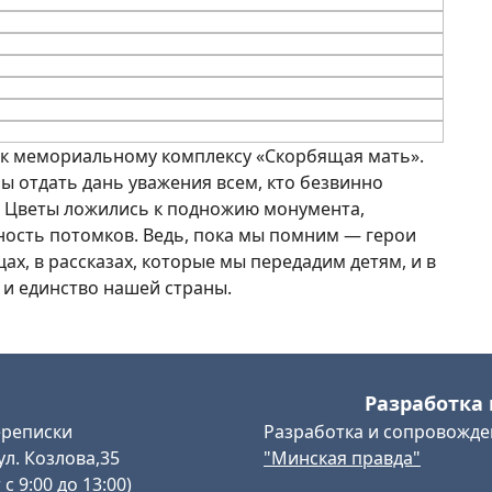
к мемориальному комплексу «Скорбящая мать».
 отдать дань уважения всем, кто безвинно
. Цветы ложились к подножию монумента,
ность потомков. Ведь, пока мы помним — герои
ах, в рассказах, которые мы передадим детям, и в
 и единство нашей страны.
Разработка 
ереписки
Разработка и сопровожде
ул. Козлова,35
"Минская правда"
с 9:00 до 13:00)