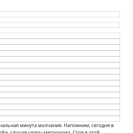
альная минута молчания. Напомним, сегодня в
рби, слушая удары метронома. Стоя в этой