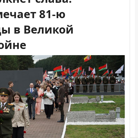
ечает 81‑ю
ы в Великой
ойне