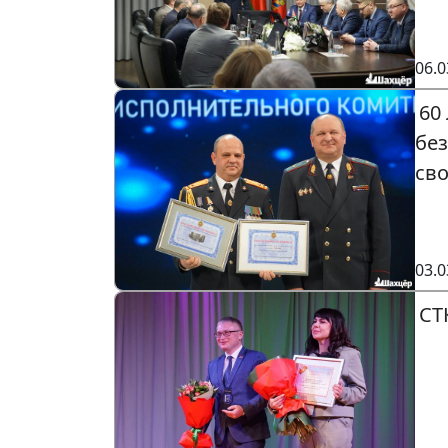
06.0
60
бе
св
03.0
СТ