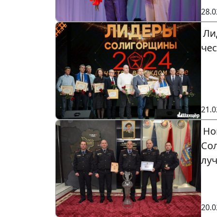
28.0
Ли
че
21.0
Но
Сол
лу
20.0