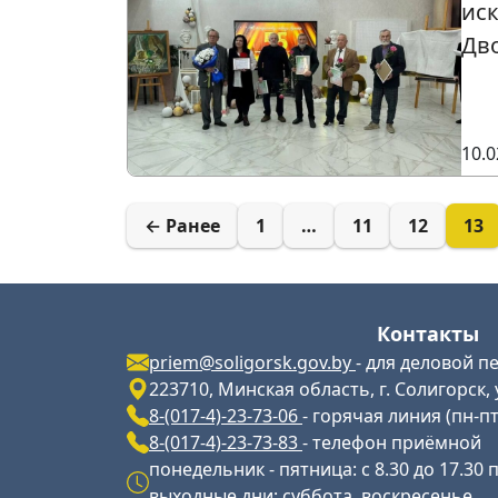
иск
Дво
10.0
← Ранее
1
…
11
12
13
Контакты
priem@soligorsk.gov.by
- для деловой п
223710, Минская область, г. Солигорск, 
8-(017-4)-23-73-06
- горячая линия (пн-пт 
8-(017-4)-23-73-83
- телефон приёмной
понедельник - пятница: с 8.30 до 17.30 
выходные дни: суббота, воскресенье