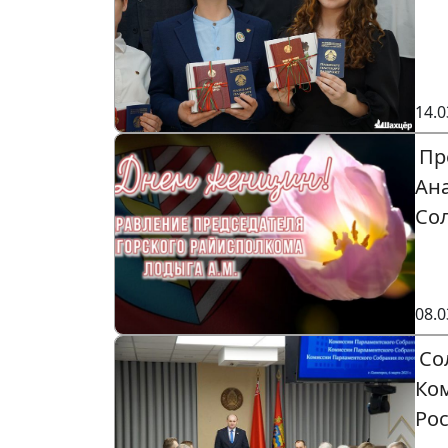
14.0
Пр
Ан
Со
08.0
Со
Ко
Рос