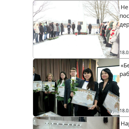
Не
по
де
18.0
«Б
ра
18.0
На