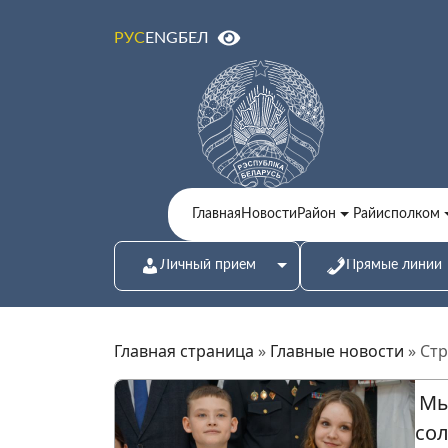
ENG
БЕЛ
РУС
Главная
Новости
Район
Райисполком
Личный прием
Прямые линии
Главная страница
»
Главные новости
»
Стр
Мы
со