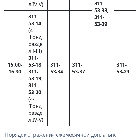
311-
л IV-V)
53-33,
311-
311-
53-14
53-09
(4-
Фонд
разде
л I-III)
311-
15.00-
53-18,
311-
311-
311-
16.30
311-
53-34
53-37
53-29
53-19,
311-
53-20
(4-
Фонд
разде
л IV-V)
Порядок отражения ежемесячной доплаты к