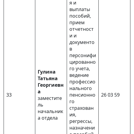
я и
Социальное партнерство
выплаты
пособий,
Информационные письма
прием
отчетност
и и
ОХРАНА ТРУДА
документо
в
Студенческие отряды
персонифи
цированно
Государственный социальный заказ в
го учета,
Гулина
области социального обслуживания
ведение
Татьяна
профессио
Георгиевн
Информирование граждан о действиях в
нального
а
случае возникновения неблагополучной
33
пенсионно
26 03 59
заместите
ситуации (домашнем насилии)
го
ль
страхован
начальник
ия,
Солигорский районный отдел Минского
а отдела
регрессы,
областного управления Фонда социальной
назначени
защиты населения Министерства труда и