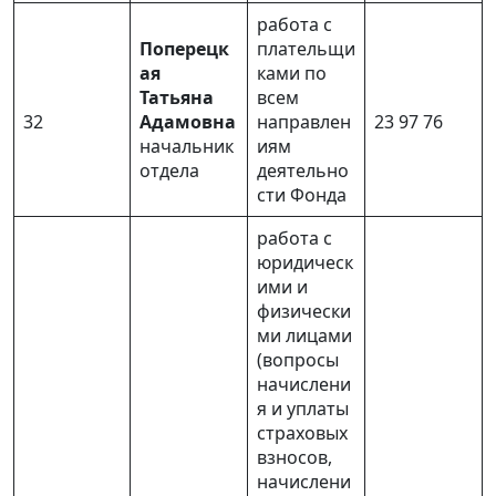
ТРУД И ЗАРАБОТНАЯ ПЛАТА
работа с
Поперецк
плательщи
Индексация денежных доходов
ая
ками по
Татьяна
всем
32
Адамовна
направлен
23 97 76
Отдел трудовых отношений
начальник
иям
отдела
деятельно
Труд и заработная плата
сти Фонда
Реализация Указа Президента
работа с
Республики Беларусь от 28 мая
юридическ
2020 г. № 178 "О временных мерах
ими и
физически
государственной поддержки и
ми лицами
отдельных категорий граждан
(вопросы
начислени
Разъяснения и комментарии к
я и уплаты
НПА
страховых
взносов,
Охрана труда
начислени