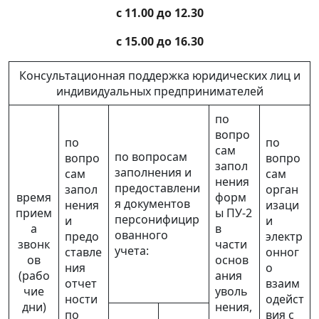
с 11.00 до 12.30
с 15.00 до 16.30
Консультационная поддержка юридических лиц и
индивидуальных предпринимателей
по
вопро
по
по
сам
по вопросам
вопро
вопро
запол
заполнения и
сам
сам
нения
предоставлени
запол
орган
время
форм
я документов
нения
изаци
прием
ы ПУ-2
персонифицир
и
и
а
в
ованного
предо
электр
звонк
части
учета:
ставле
онног
ов
основ
ния
о
(рабо
ания
отчет
взаим
чие
уволь
ности
одейст
дни)
нения,
по
вия с