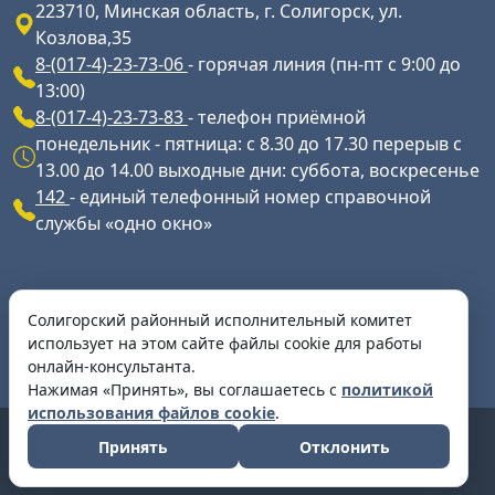
223710, Минская область, г. Солигорск, ул.
Козлова,35
8-(017-4)-23-73-06
- горячая линия (пн-пт с 9:00 до
13:00)
8-(017-4)-23-73-83
- телефон приёмной
понедельник - пятница: с 8.30 до 17.30 перерыв с
13.00 до 14.00 выходные дни: суббота, воскресенье
142
- единый телефонный номер справочной
службы «одно окно»
Разработка и сопровождение ресурса
Солигорский районный исполнительный комитет
Разработка и сопровождение -
УП
использует на этом сайте файлы cookie для работы
"Информационное агентство "Минская правда"
онлайн-консультанта.
Нажимая «Принять», вы соглашаетесь с
политикой
использования файлов cookie
.
Copyright © 2026 | Солигорский районный
Принять
Отклонить
исполнительный комитет