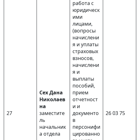
работа с
юридическ
ими
лицами,
(вопросы
начислени
я и уплаты
страховых
взносов,
начислени
я и
выплаты
пособий,
Сех Дана
прием
Николаев
отчетност
на
и и
27
заместите
документо
26 03 75
ль
в
начальник
персонифи
а отдела
цированно