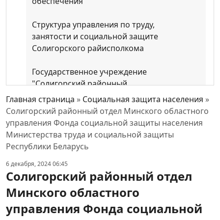
обеспечения
Структура управления по труду,
занятoсти и социальной защите
Солигорского райисполкома
Государственное учреждение
"Солигорский районный
территориальный центр социального
Главная страница
»
Социальная защита населения
»
обслуживания населения"
Солигорский районный отдел Минского областного
управления Фонда социальной защиты населения
Способы подачи электронных
Министерства труда и социальной защиты
обращений
Республики Беларусь
6 декабря, 2024 06:45
Профилактика насилия в семье
Солигорский районный отдел
Минского областного
Социальная реклама (листовки,
буклеты)
управления Фонда социальной