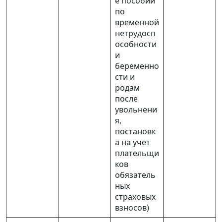
е пособий
социальной защиты Республики Беларусь
по
временной
Солигорский районный отдел
нетрудосп
Миноблуправления ФСЗН МТ и СЗ РБ
особности
информирует
и
беременно
сти и
родам
после
увольнени
я,
постановк
а на учет
плательщи
ков
обязатель
ных
страховых
взносов)