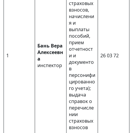
страховых
взносов,
начислени
я и
выплаты
пособий,
прием
Бань Вера
отчетност
Алексеевн
1
и и
26 03 72
а
документо
инспектор
в
персонифи
цированно
го учета);
выдача
справок о
перечисле
нии
страховых
взносов