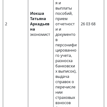
я и
выплаты
Иокша
пособий,
Татьяна
прием
2
Аркадьев
отчетност
26 03 68
на
и и
экономист
документо
в
персонифи
цированно
го учета,
разноска
банковски
х выписок),
выдача
справок о
перечисле
нии
страховых
взносов