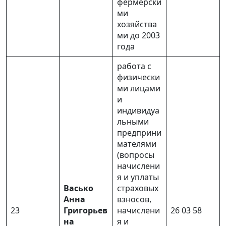
фермерски
ми
хозяйства
ми до 2003
года
работа с
физически
ми лицами
и
индивидуа
льными
предприни
мателями
(вопросы
начислени
я и уплаты
Васько
страховых
Анна
взносов,
23
Григорьев
начислени
26 03 58
на
я и