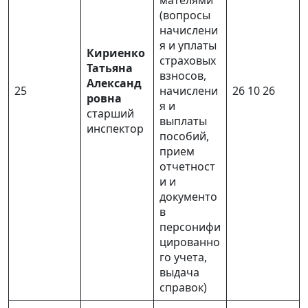
мателями
(вопросы
начислени
я и уплаты
Кириенко
страховых
Татьяна
взносов,
Александ
25
начислени
26 10 26
ровна
я и
старший
выплаты
инспектор
пособий,
прием
отчетност
и и
документо
в
персонифи
цированно
го учета,
выдача
справок)