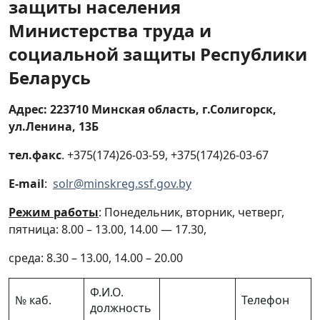
защиты населения
Памятка для людей с инвалидность.
Министерства труда и
Льготы, права и гарантии
социальной защиты Республики
Беларусь
Активное долголетие
Адрес:
223710 Минская область, г.Солигорск,
Функции по опеке и попечительству в
ул.Ленина, 13Б
отношении совершеннолетних лиц
тел.факс
. +375(174)26-03-59, +375(174)26-03-67
Основные нормативно-правовые
документы по опеке и
E-mail
:
solr@minskreg.ssf.gov.by
попечительству
Режим работы
: Понедельник, вторник, четверг,
пятница: 8.00 – 13.00, 14.00 — 17.30,
Алгоритм межведомственного
взаимодействия по вопросам опеки и
среда: 8.30 – 13.00, 14.00 – 20.00
попечительства в отношении
совершеннолетних граждан в
Ф.И.О.
Солигорском районе
№ каб.
Телефон
должность