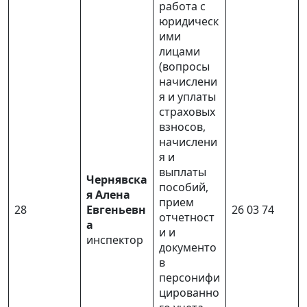
работа с
юридическ
ими
лицами
(вопросы
начислени
я и уплаты
страховых
взносов,
начислени
я и
выплаты
Чернявска
пособий,
я Алена
прием
28
Евгеньевн
26 03 74
отчетност
а
и и
инспектор
документо
в
персонифи
цированно