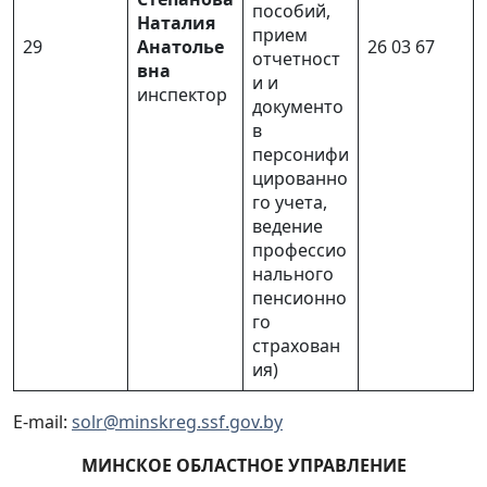
пособий,
Наталия
прием
29
Анатолье
26 03 67
отчетност
вна
и и
инспектор
документо
в
персонифи
цированно
го учета,
ведение
профессио
нального
пенсионно
го
страхован
ия)
E-mail:
solr@minskreg.ssf.gov.by
МИНСКОЕ ОБЛАСТНОЕ УПРАВЛЕНИЕ