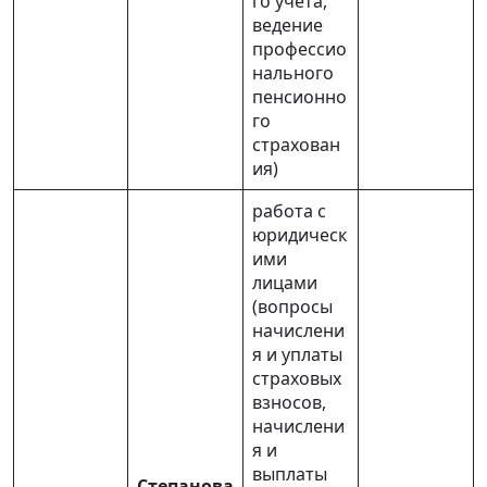
го учета,
ведение
профессио
нального
пенсионно
го
страхован
ия)
работа с
юридическ
ими
лицами
(вопросы
начислени
я и уплаты
страховых
взносов,
начислени
я и
выплаты
Степанова