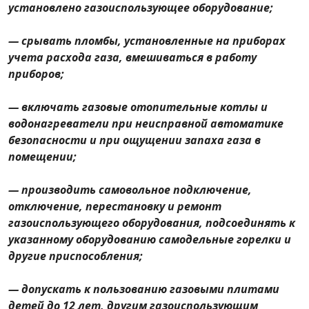
установлено газоиспользующее оборудование;
Реестр пустующих домов
— срывать пломбы, установленные на приборах
учета расхода газа, вмешиваться в работу
Старобинский сельский
приборов;
исполнительный комитет
— включать газовые отопительные котлы и
Гоцкий сельский исполнительны
водонагреватели при неисправной автоматике
безопасности и при ощущении запаха газа в
Домановичский сельский
помещении;
исполнительный комитет
— производить самовольное подключение,
Краснодворский сельский
отключение, перестановку и ремонт
исполнительный комитет
газоиспользующего оборудования, подсоединять к
указанному оборудованию самодельные горелки и
Краснослободский сельский
другие приспособления;
исполнительный комитет
— допускать к пользованию газовыми плитами
Копацевичский сельский
детей до 12 лет, другим газоиспользующим