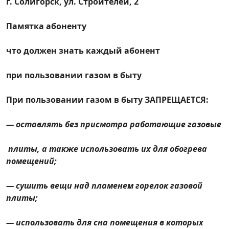
г. Солигорск, ул. Строителей, 2
"Государственный энергетический и
газовый надзор" филиал по городу
Памятка абоненту
Минску и Минской области Слуцкое
межрайонное отделение Солигорская
что должен знать каждый абонент
районная энергогазинспекция
при пользовании газом в быту
Солигорский городской район
электрических сетей
При пользовании газом в быту
ЗАПРЕЩАЕТСЯ
:
Филиал «Солигорское производственное
— оставлять без присмотра работающие газовые
управление» Производственного
республиканского унитарного
плиты, а также использовать их для обогрева
предприятия «МИНСКОБЛГАЗ»
помещений;
Памятка абоненту
— сушить вещи над пламенем горелок газовой
плиты;
Работа с пустующими домами,
расположенными на территории
— использовать для сна помещения в которых
Солигорского района