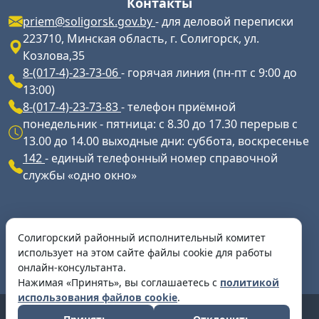
Контакты
priem@soligorsk.gov.by
- для деловой переписки
223710, Минская область, г. Солигорск, ул.
Козлова,35
8-(017-4)-23-73-06
- горячая линия (пн-пт с 9:00 до
13:00)
8-(017-4)-23-73-83
- телефон приёмной
понедельник - пятница: с 8.30 до 17.30 перерыв с
13.00 до 14.00 выходные дни: суббота, воскресенье
142
- единый телефонный номер справочной
службы «одно окно»
Разработка и сопровождение ресурса
Солигорский районный исполнительный комитет
Разработка и сопровождение -
УП
использует на этом сайте файлы cookie для работы
"Информационное агентство "Минская правда"
онлайн-консультанта.
Нажимая «Принять», вы соглашаетесь с
политикой
использования файлов cookie
.