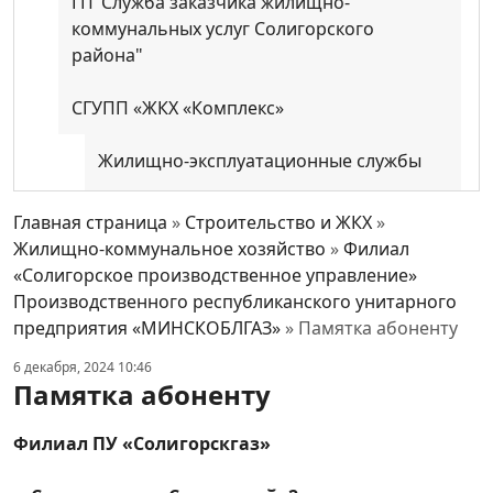
ГП"Служба заказчика жилищно-
коммунальных услуг Солигорского
района"
СГУПП «ЖКХ «Комплекс»
Жилищно-эксплуатационные службы
Действующие тарифы для населения
Главная страница
»
Строительство и ЖКХ
»
на жилищно-коммунальные услуги,
Жилищно-коммунальное хозяйство
»
Филиал
отпускаемые СГУПП «ЖКХ «Комплекс»
«Солигорское производственное управление»
Производственного республиканского унитарного
ЖСПК "Вежа-179"
предприятия «МИНСКОБЛГАЗ»
»
Памятка абоненту
6 декабря, 2024 10:46
Расчетно-кассовый центр
Памятка абоненту
Солигорский район электрических сетей
Филиал ПУ «Солигорскгаз»
Государственное учреждение