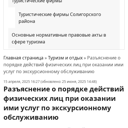
Туристические фирмы
Туристические фирмы Солигорского
района
Основные нормативные правовые акты в
сфере туризма
Документы для оказания кредитной
Главная страница
»
Туризм и отдых
»
Разъяснение о
поддержки субъектам агроэкотуризма
порядке действий физических лиц при оказании ими
услуг по экскурсионному обслуживанию
Закон Республики Беларусь от 11 ноября
15 апреля, 2025 16:27 (обновлено: 25 июня, 2025 14:48)
2021 г. № 129-З «О туризме»
Разъяснение о порядке действий
физических лиц при оказании
Обоснование необходимости принятия
Закона Республики Беларусь «О
ими услуг по экскурсионному
туризме»
обслуживанию
ПОСТАНОВЛЕНИЕ МИНИСТЕРСТВА