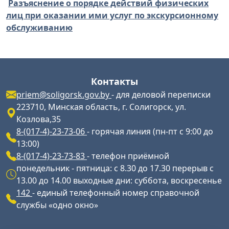
Разъяснение о порядке действий физических
СПОРТА И ТУРИЗМА от 30 апреля 2025 г.
лиц при оказании ими услуг по экскурсионному
№ 10
обслуживанию
Постановление Совета Министров
Республики Беларусь от 2 сентября 2022
г. № 582 «Об экскурсионном
обслуживании»
Контакты
priem@soligorsk.gov.by
- для деловой переписки
Постановление Совета Министров
223710, Минская область, г. Солигорск, ул.
Республики Беларусь от 2 сентября 2022
Козлова,35
г. № 584 «О единой классификации видов
8-(017-4)-23-73-06
- горячая линия (пн-пт с 9:00 до
туризма»
13:00)
8-(017-4)-23-73-83
- телефон приёмной
Постановление Совета Министров
понедельник - пятница: с 8.30 до 17.30 перерыв с
Республики Беларусь от 11 августа 2022
13.00 до 14.00 выходные дни: суббота, воскресенье
г. № 523 «Об оказании туристических
142
- единый телефонный номер справочной
услуг»
службы «одно окно»
Разъяснение о порядке действий